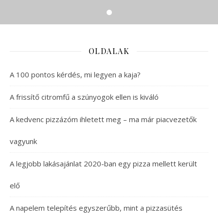
OLDALAK
A 100 pontos kérdés, mi legyen a kaja?
A frissítő citromfű a szúnyogok ellen is kiváló
A kedvenc pizzázóm ihletett meg – ma már piacvezetők
vagyunk
A legjobb lakásajánlat 2020-ban egy pizza mellett került
elő
A napelem telepítés egyszerűbb, mint a pizzasütés