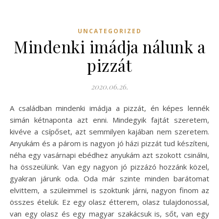
UNCATEGORIZED
Mindenki imádja nálunk a
pizzát
2020.06.26.
A családban mindenki imádja a pizzát, én képes lennék
simán kétnaponta azt enni. Mindegyik fajtát szeretem,
kivéve a csípőset, azt semmilyen kajában nem szeretem.
Anyukám és a párom is nagyon jó házi pizzát tud készíteni,
néha egy vasárnapi ebédhez anyukám azt szokott csinálni,
ha összeülünk. Van egy nagyon jó pizzázó hozzánk közel,
gyakran járunk oda. Oda már szinte minden barátomat
elvittem, a szüleimmel is szoktunk járni, nagyon finom az
összes ételük. Ez egy olasz étterem, olasz tulajdonossal,
van egy olasz és egy magyar szakácsuk is, sőt, van egy