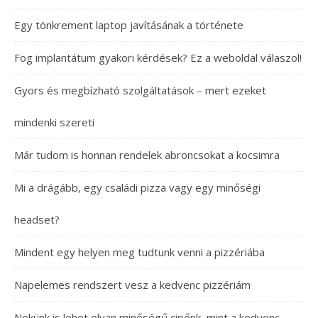
Egy tönkrement laptop javításának a története
Fog implantátum gyakori kérdések? Ez a weboldal válaszol!
Gyors és megbízható szolgáltatások – mert ezeket
mindenki szereti
Már tudom is honnan rendelek abroncsokat a kocsimra
Mi a drágább, egy családi pizza vagy egy minőségi
headset?
Mindent egy helyen meg tudtunk venni a pizzériába
Napelemes rendszert vesz a kedvenc pizzériám
Nekünk is lehet olyan minőségű cipőnk, mint a kedvenc