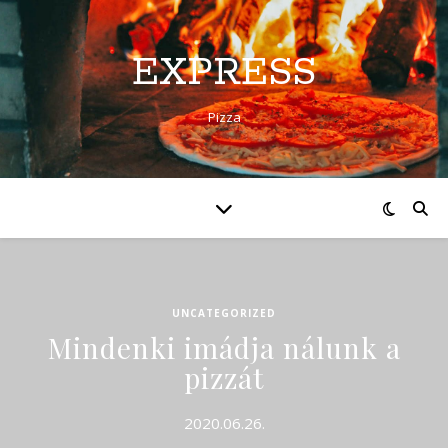
EXPRESS
Pizza
UNCATEGORIZED
Mindenki imádja nálunk a
pizzát
2020.06.26.