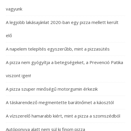
vagyunk
A legjobb lakásajánlat 2020-ban egy pizza mellett került
elő
A napelem telepítés egyszerűbb, mint a pizzasütés
A pizza nem gyógyítja a betegségeket, a Prevenció Patika
viszont igen!
A pizza szuper minőségű motorgumin érkezik
A táskarendező megmentette barátnőmet a káosztól
A vízszerelő hamarabb kiért, mint a pizza a szomszédból
Autóponyva alatt nem sül ki finom pizza