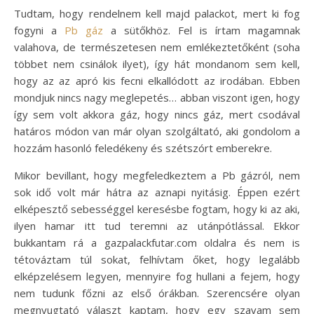
Tudtam, hogy rendelnem kell majd palackot, mert ki fog
fogyni a
Pb gáz
a sütőkhöz. Fel is írtam magamnak
valahova, de természetesen nem emlékeztetőként (soha
többet nem csinálok ilyet), így hát mondanom sem kell,
hogy az az apró kis fecni elkallódott az irodában. Ebben
mondjuk nincs nagy meglepetés… abban viszont igen, hogy
így sem volt akkora gáz, hogy nincs gáz, mert csodával
határos módon van már olyan szolgáltató, aki gondolom a
hozzám hasonló feledékeny és szétszórt emberekre.
Mikor bevillant, hogy megfeledkeztem a Pb gázról, nem
sok idő volt már hátra az aznapi nyitásig. Éppen ezért
elképesztő sebességgel keresésbe fogtam, hogy ki az aki,
ilyen hamar itt tud teremni az utánpótlással. Ekkor
bukkantam rá a gazpalackfutar.com oldalra és nem is
tétováztam túl sokat, felhívtam őket, hogy legalább
elképzelésem legyen, mennyire fog hullani a fejem, hogy
nem tudunk főzni az első órákban. Szerencsére olyan
megnyugtató választ kaptam, hogy egy szavam sem