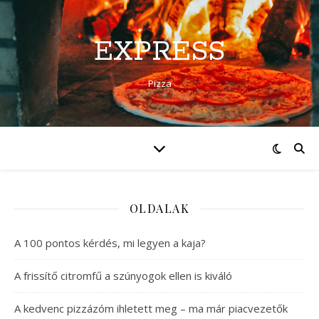
EXPRESS
Pizza
OLDALAK
A 100 pontos kérdés, mi legyen a kaja?
A frissítő citromfű a szúnyogok ellen is kiváló
A kedvenc pizzázóm ihletett meg – ma már piacvezetők