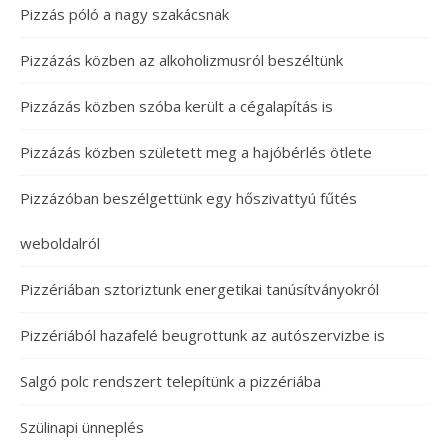
Pizzás póló a nagy szakácsnak
Pizzázás közben az alkoholizmusról beszéltünk
Pizzázás közben szóba került a cégalapítás is
Pizzázás közben született meg a hajóbérlés ötlete
Pizzázóban beszélgettünk egy hőszivattyú fűtés
weboldalról
Pizzériában sztoriztunk energetikai tanúsítványokról
Pizzériából hazafelé beugrottunk az autószervizbe is
Salgó polc rendszert telepítünk a pizzériába
Szülinapi ünneplés