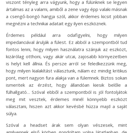
viszont tényleg arra vágyunk, hogy a fülünknek se legyen
ártalmas az a valami, amiből a zene vagy épp valaki másnak
a csengő-bongó hangja szól, akkor érdemes kicsit jobban
megnézni a technikai adatait egy ilyen eszköznek.
Érdemes például arra odafigyelni, hogy milyen
impedanciával árulják a fülest. Ez abból a szempontból tud
fontos lenni, hogy milyen használatra szánjuk az eszközt,
kizárólag otthoni, vagy akár utcai, zajosabb környezetben
is helyt kell állnia. És persze arról se feledkezzünk meg,
hogy milyen kialakítást választunk, nálam ez mindig kritikus
pont, mert nagyon fura alakja van a fülemnek. Biztos sokan
ismeritek az érzést, hogy állandóan kiesik belőle a
fülhallgató… Szóval ebből a szempontból is jól fontoljátok
meg mit vesztek, érdemes minél könnyebb eszközt
választani, hiszen azt akkor kevésbé húzza majd a saját
súlya.
Szóval a headset árak sem olyan vészesek, mint
amilyennek első körben gondoltam volna látatlanban, de