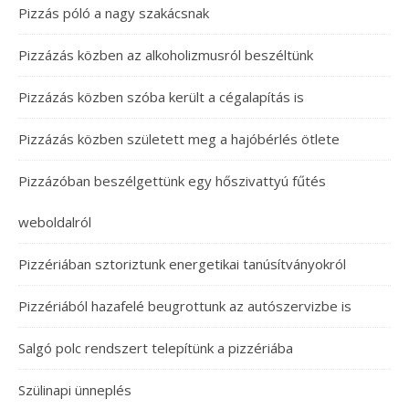
Pizzás póló a nagy szakácsnak
Pizzázás közben az alkoholizmusról beszéltünk
Pizzázás közben szóba került a cégalapítás is
Pizzázás közben született meg a hajóbérlés ötlete
Pizzázóban beszélgettünk egy hőszivattyú fűtés
weboldalról
Pizzériában sztoriztunk energetikai tanúsítványokról
Pizzériából hazafelé beugrottunk az autószervizbe is
Salgó polc rendszert telepítünk a pizzériába
Szülinapi ünneplés