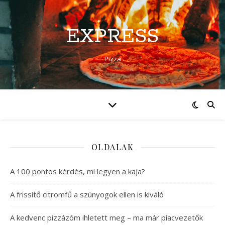
EXPRESS
Pizza
OLDALAK
A 100 pontos kérdés, mi legyen a kaja?
A frissítő citromfű a szúnyogok ellen is kiváló
A kedvenc pizzázóm ihletett meg – ma már piacvezetők