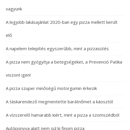
vagyunk
A legjobb lakásajánlat 2020-ban egy pizza mellett került
elő
A napelem telepítés egyszerűbb, mint a pizzasütés
A pizza nem gyógyítja a betegségeket, a Prevenció Patika
viszont igen!
A pizza szuper minőségű motorgumin érkezik
A táskarendező megmentette barátnőmet a káosztól
A vízszerelő hamarabb kiért, mint a pizza a szomszédból
Autóponyva alatt nem sül ki finom pizza