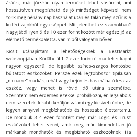
áráért, már jócskán olyan terméket lehet vásárolni, ami
hosszútávon megbízható és jó minőséget képvisel, nem
törik meg néhány nap használat után és talán még szűr is a
kültéri zajokból egy csöppet. Mit jelenthet ez számokban?
Nagyjából ilyen 5 és 10 ezer forint között már egész jó az
elérhető termékpaletta, van miből válogatni bőven.
Kicsit utánajártam a lehetőségeknek a BestMarkt
webshopjában. Körülbelül 1-2 ezer forinttól már lehet kapni
nagyon egyszerű, de legalább színes-szagos köntösbe
bújtatott eszközöket. Persze ezek legtöbbször tipikusan
„no name” márkák, tehát vagy bejön és használható lesz az
eszköz, vagy mehet is rövid idő utána szemétbe.
Szerintem nem érdemes ezekkel próbálkozni, én legalábbis
nem szeretek. Inkább kerüljön valami egy kicsivel többe, de
legyen annyival megbízhatóbb és hosszabb élettartamú.
De mondjuk 3-4 ezer forintért meg már Logic és Trust
eszközöket lehet venni, amik meg már kimondottan jó
márkának mondhatók és megbízható eszközöknek. Ha