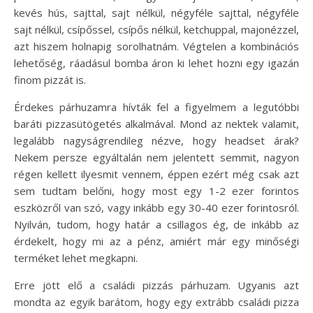
kevés hús, sajttal, sajt nélkül, négyféle sajttal, négyféle
sajt nélkül, csípőssel, csípős nélkül, ketchuppal, majonézzel,
azt hiszem holnapig sorolhatnám. Végtelen a kombinációs
lehetőség, ráadásul bomba áron ki lehet hozni egy igazán
finom pizzát is.
Érdekes párhuzamra hívták fel a figyelmem a legutóbbi
baráti pizzasütögetés alkalmával. Mond az nektek valamit,
legalább nagyságrendileg nézve, hogy headset árak?
Nekem persze egyáltalán nem jelentett semmit, nagyon
régen kellett ilyesmit vennem, éppen ezért még csak azt
sem tudtam belőni, hogy most egy 1-2 ezer forintos
eszközről van szó, vagy inkább egy 30-40 ezer forintosról.
Nyilván, tudom, hogy határ a csillagos ég, de inkább az
érdekelt, hogy mi az a pénz, amiért már egy minőségi
terméket lehet megkapni.
Erre jött elő a családi pizzás párhuzam. Ugyanis azt
mondta az egyik barátom, hogy egy extrább családi pizza