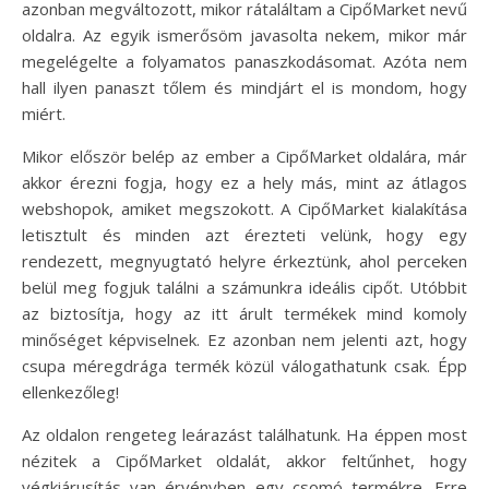
azonban megváltozott, mikor rátaláltam a CipőMarket nevű
oldalra. Az egyik ismerősöm javasolta nekem, mikor már
megelégelte a folyamatos panaszkodásomat. Azóta nem
hall ilyen panaszt tőlem és mindjárt el is mondom, hogy
miért.
Mikor először belép az ember a CipőMarket oldalára, már
akkor érezni fogja, hogy ez a hely más, mint az átlagos
webshopok, amiket megszokott. A CipőMarket kialakítása
letisztult és minden azt érezteti velünk, hogy egy
rendezett, megnyugtató helyre érkeztünk, ahol perceken
belül meg fogjuk találni a számunkra ideális cipőt. Utóbbit
az biztosítja, hogy az itt árult termékek mind komoly
minőséget képviselnek. Ez azonban nem jelenti azt, hogy
csupa méregdrága termék közül válogathatunk csak. Épp
ellenkezőleg!
Az oldalon rengeteg leárazást találhatunk. Ha éppen most
nézitek a CipőMarket oldalát, akkor feltűnhet, hogy
végkiárusítás van érvényben egy csomó termékre. Erre