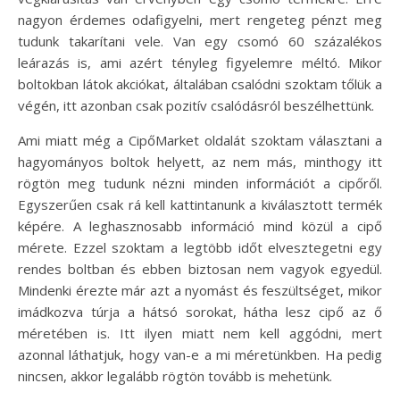
nagyon érdemes odafigyelni, mert rengeteg pénzt meg
tudunk takarítani vele. Van egy csomó 60 százalékos
leárazás is, ami azért tényleg figyelemre méltó. Mikor
boltokban látok akciókat, általában csalódni szoktam tőlük a
végén, itt azonban csak pozitív csalódásról beszélhettünk.
Ami miatt még a CipőMarket oldalát szoktam választani a
hagyományos boltok helyett, az nem más, minthogy itt
rögtön meg tudunk nézni minden információt a cipőről.
Egyszerűen csak rá kell kattintanunk a kiválasztott termék
képére. A leghasznosabb információ mind közül a cipő
mérete. Ezzel szoktam a legtöbb időt elvesztegetni egy
rendes boltban és ebben biztosan nem vagyok egyedül.
Mindenki érezte már azt a nyomást és feszültséget, mikor
imádkozva túrja a hátsó sorokat, hátha lesz cipő az ő
méretében is. Itt ilyen miatt nem kell aggódni, mert
azonnal láthatjuk, hogy van-e a mi méretünkben. Ha pedig
nincsen, akkor legalább rögtön tovább is mehetünk.