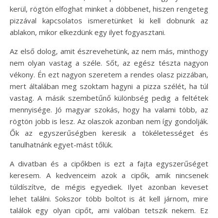
kerül, rögtön elfoghat minket a döbbenet, hiszen rengeteg
pizzával kapcsolatos ismeretünket ki kell dobnunk az
ablakon, mikor elkezdünk egy ilyet fogyasztani.
Az első dolog, amit észrevehetünk, az nem más, minthogy
nem olyan vastag a széle. Sőt, az egész tészta nagyon
vékony. Én ezt nagyon szeretem a rendes olasz pizzában,
mert általában meg szoktam hagyni a pizza szélét, ha túl
vastag. A másik szembetűnő különbség pedig a feltétek
mennyisége. Jó magyar szokás, hogy ha valami több, az
rögtön jobb is lesz. Az olaszok azonban nem így gondolják.
Ők az egyszerűségben keresik a tökéletességet és
tanulhatnánk egyet-mást tőlük.
A divatban és a cipőkben is ezt a fajta egyszerűséget
keresem. A kedvenceim azok a cipők, amik nincsenek
túldíszítve, de mégis egyediek. Ilyet azonban keveset
lehet találni. Sokszor több boltot is át kell járnom, mire
találok egy olyan cipőt, ami valóban tetszik nekem. Ez