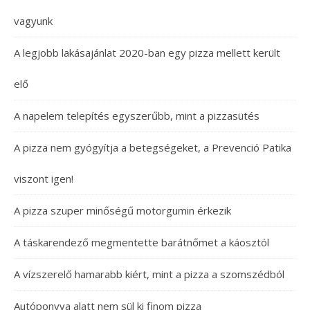
vagyunk
A legjobb lakásajánlat 2020-ban egy pizza mellett került
elő
A napelem telepítés egyszerűbb, mint a pizzasütés
A pizza nem gyógyítja a betegségeket, a Prevenció Patika
viszont igen!
A pizza szuper minőségű motorgumin érkezik
A táskarendező megmentette barátnőmet a káosztól
A vízszerelő hamarabb kiért, mint a pizza a szomszédból
Autóponyva alatt nem sül ki finom pizza