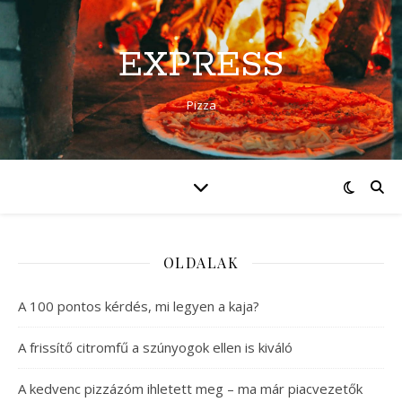
EXPRESS
Pizza
OLDALAK
A 100 pontos kérdés, mi legyen a kaja?
A frissítő citromfű a szúnyogok ellen is kiváló
A kedvenc pizzázóm ihletett meg – ma már piacvezetők