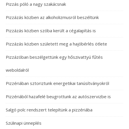
Pizzás póló a nagy szakácsnak
Pizzázás közben az alkoholizmusról beszéltünk
Pizzázás közben szóba került a cégalapítás is
Pizzázás közben született meg a hajóbérlés ötlete
Pizzázóban beszélgettünk egy hőszivattyú fűtés
weboldalról
Pizzériában sztoriztunk energetikai tanúsítványokról
Pizzériából hazafelé beugrottunk az autószervizbe is
Salgó polc rendszert telepítünk a pizzériába
Szülinapi ünneplés