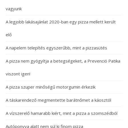
vagyunk
A legjobb lakásajánlat 2020-ban egy pizza mellett került
elő
A napelem telepítés egyszerűbb, mint a pizzasütés
A pizza nem gyógyítja a betegségeket, a Prevenció Patika
viszont igen!
A pizza szuper minőségű motorgumin érkezik
A táskarendező megmentette barátnőmet a káosztól
A vízszerelő hamarabb kiért, mint a pizza a szomszédból
Autóponyva alatt nem sül ki finom pizza