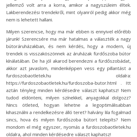
jellemző volt arra a korra, amikor a nagyszüleim éltek.
Lakberendezési trendekről, mint olyanról pedig akkor még
nem is lehetett hallani.
Milyen szerencse, hogy ma már ebben is ennyivel előrébb
járunk! Szerencsére ma már hatalmas a választék a nagy
bútoráruházakban, és nem kérdés, hogy a modern, új
trendek is visszaköszönnek az áruházak fürdőszoba bútor
kínálatában. De ha jól akarod berendezni a fürdőszobádat,
akkor azt javaslom, mindenképpen vess egy pillantást a
furdoszobaotletek.hu oldalra:
https://furdoszobaotletek.hu/furdoszoba-butor.html . Itt
aztán tényleg minden kérdésedre választ kaphatsz! Nem
tudod eldönteni, milyen színekkel, anyagokkal dolgozz?
Nincs ötleted, hogyan lehetne a legoptimálisabban
kihasználni a rendelkezésre álló teret? halvány lila fogalmad
sincs, hova és milyen fürdőszoba bútort telepíts? Nem
mondom el még egyszer, nyomás a furdoszobaotletek.hu
oldalra, ahol minden kérdésedre választ kaphatsz!