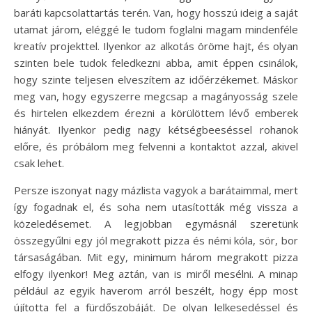
baráti kapcsolattartás terén. Van, hogy hosszú ideig a saját
utamat járom, eléggé le tudom foglalni magam mindenféle
kreatív projekttel. Ilyenkor az alkotás öröme hajt, és olyan
szinten bele tudok feledkezni abba, amit éppen csinálok,
hogy szinte teljesen elveszítem az időérzékemet. Máskor
meg van, hogy egyszerre megcsap a magányosság szele
és hirtelen elkezdem érezni a körülöttem lévő emberek
hiányát. Ilyenkor pedig nagy kétségbeeséssel rohanok
előre, és próbálom meg felvenni a kontaktot azzal, akivel
csak lehet.
Persze iszonyat nagy mázlista vagyok a barátaimmal, mert
így fogadnak el, és soha nem utasították még vissza a
közeledésemet. A legjobban egymásnál szeretünk
összegyűlni egy jól megrakott pizza és némi kóla, sör, bor
társaságában. Mit egy, minimum három megrakott pizza
elfogy ilyenkor! Meg aztán, van is miről mesélni. A minap
például az egyik haverom arról beszélt, hogy épp most
újította fel a fürdőszobáját. De olyan lelkesedéssel és