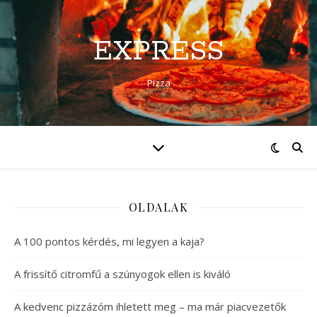
EXPRESS
Pizza
OLDALAK
A 100 pontos kérdés, mi legyen a kaja?
A frissítő citromfű a szúnyogok ellen is kiváló
A kedvenc pizzázóm ihletett meg – ma már piacvezetők