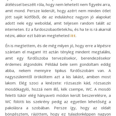
átéléssel beszélt róla, hogy nem lehetett nem figyelni arra,
amit mond. Persze kiderült, hogy azért nem minden ötlet
jött saját kútfőből, de az induláshoz nagyon jó alapokat
adott neki egy weboldal, amit teljesen random talált az
interneten. Ez a furdoszobaotletek.hu, és ha te is rá akarnál
nézni, akkor ezt bátran megteheted
itt
.
Én is megtettem, és de még milyen jó, hogy erre a lépésre
szántam el magam! Itt aztán tényleg mindent megtalálni,
amit egy fürdőszoba tervezésekor, berendezésekor
érdemes átgondolni. Például bele sem gondoltam eddig
abba, nekem mennyire tipikus fürdőszobám van. A
nagyszüleimtől örököltem azt a kis lakást, amiben most
lakom. Elég szoci a kinézete: rózsaszín kád, rózsaszín
mosdókagyló, hozzá nem illő, kék csempe, WC. A mosdó
feletti tükör elég hányaveti módon került beszerelésre, a
WC fölötti kis szekrény pedig az egyetlen lehetőség a
pakolásra a szobában. Persze így, hogy az oldalt
böngésztem, rájöttem, hogy ez tulajdonképpen nagyon